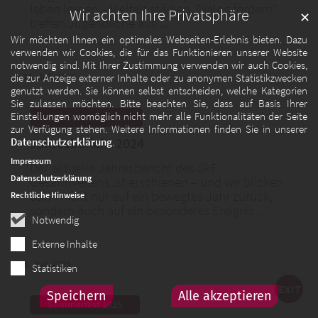
leben lernen – Vielfalt stärken, Dialog fördern“
Wir achten Ihre Privatsphäre
✕
treffen Jugendliche aus ...
Wir möchten Ihnen ein optimales Webseiten-Erlebnis bieten. Dazu
verwenden wir Cookies, die für das Funktionieren unserer Website
notwendig sind. Mit Ihrer Zustimmung verwenden wir auch Cookies,
21. Juli 2025
die zur Anzeige externer Inhalte oder zu anonymen Statistikzwecken
genutzt werden. Sie können selbst entscheiden, welche Kategorien
Sie zulassen möchten. Bitte beachten Sie, dass auf Basis Ihrer
Einstellungen womöglich nicht mehr alle Funktionalitäten der Seite
:
SkF Gesamtverein
zur Verfügung stehen. Weitere Informationen finden Sie in unserer
Jahresbericht 2024
Datenschutzerklärung
.
Impressum
Der aktuelle Jahresbericht des SkF
Datenschutzerklärung
Gesamtvereins ist erschienen – und wir blicken
darin nicht nur auf ein bewegtes Jahr zurück,
Rechtliche Hinweise
sondern auch auf ein besonderes Ereignis ...
Notwendig
Externe Inhalte
8. Juli 2025
Statistiken
EXIT
Speichern
Alle akzeptieren
:
Sommerfest 2025