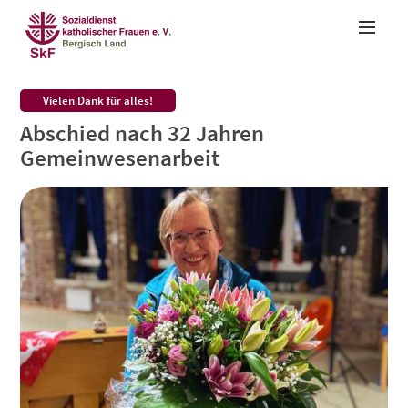
Zum Inhalt springen
:
Vielen Dank für alles!
Abschied nach 32 Jahren
Un
Gemeinwesenarbeit
Üb
Pr
K
S
S