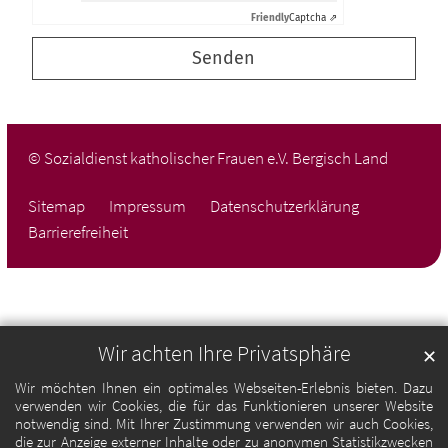
Friendly
Captcha ⇗
© Sozialdienst katholischer Frauen e.V. Bergisch Land
Sitemap
Impressum
Datenschutzerklärung
Barrierefreiheit
Wir achten Ihre Privatsphäre
✕
Wir möchten Ihnen ein optimales Webseiten-Erlebnis bieten. Dazu
verwenden wir Cookies, die für das Funktionieren unserer Website
notwendig sind. Mit Ihrer Zustimmung verwenden wir auch Cookies,
die zur Anzeige externer Inhalte oder zu anonymen Statistikzwecken