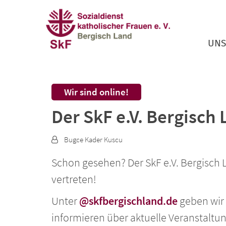
Zum Inhalt springen
UNS
:
Wir sind online!
Der SkF e.V. Bergisch
Von:
Bugce Kader Kuscu
Schon gesehen? Der SkF e.V. Bergisch L
vertreten!
Unter
@skfbergischland.de
geben wir E
informieren über aktuelle Veranstaltu