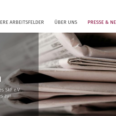
ERE ARBEITSFELDER
ÜBER UNS
PRESSE & N
n
s SkF e.V.
s zur